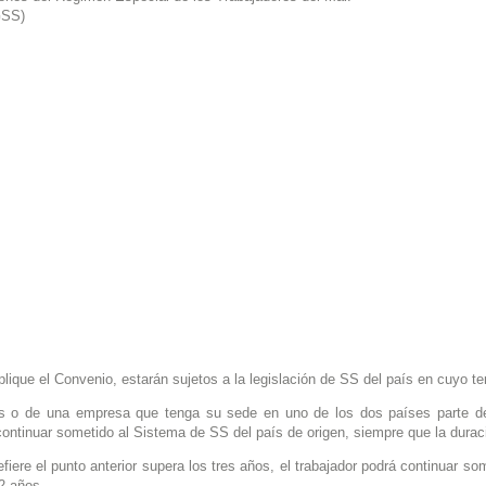
GSS)
ique el Convenio, estarán sujetos a la legislación de SS del país en cuyo terr
s o de una empresa que tenga su sede en uno de los dos países parte del
continuar sometido al Sistema de SS del país de origen, siempre que la durac
efiere el punto anterior supera los tres años, el trabajador podrá continuar s
 2 años.