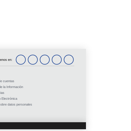
enos en:
de cuentas
e la Información
ias
 Electrónica
obre datos personales