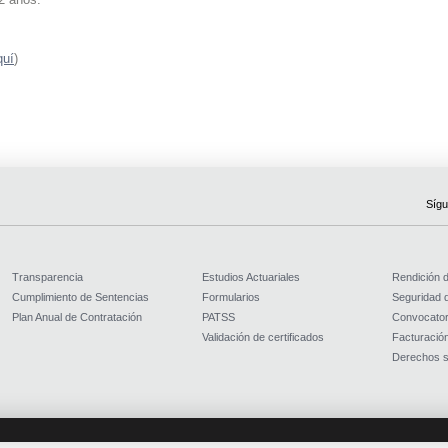
quí
)
Sígu
Transparencia
Estudios Actuariales
Rendición 
Cumplimiento de Sentencias
Formularios
Seguridad d
Plan Anual de Contratación
PATSS
Convocator
Validación de certificados
Facturación
Derechos s