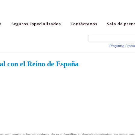
a
Seguros Especializados
Contáctanos
Sala de pren
Preguntas Frecu
al con el Reino de España
ses así como a los miembros de sus familias y derechohabientes en cada cas