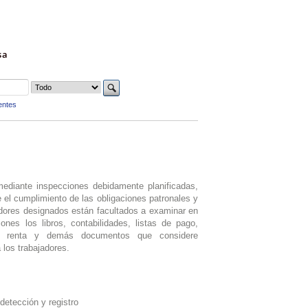
sa
entes
mediante inspecciones debidamente planificadas,
re el cumplimiento de las obligaciones patronales y
idores designados están facultados a examinar en
iones los libros, contabilidades, listas de pago,
a renta y demás documentos que considere
 los trabajadores.
detección y registro