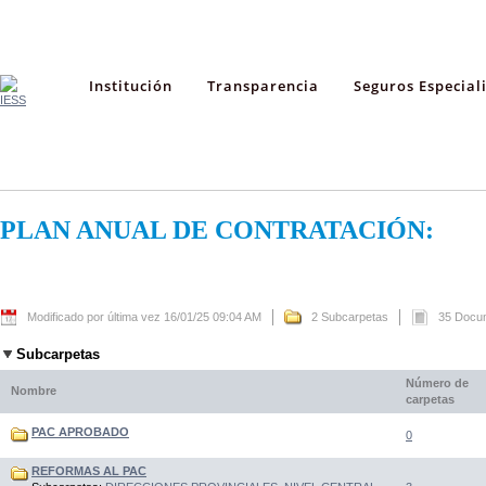
Institución
Transparencia
Seguros Especial
PLAN ANUAL DE CONTRATACIÓN:
Modificado por última vez 16/01/25 09:04 AM
2 Subcarpetas
35 Docu
Subcarpetas
Número de
Nombre
carpetas
PAC APROBADO
0
REFORMAS AL PAC