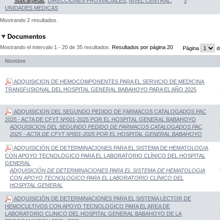
Subcarpetas
:
DIRECCIONES PROVINCIALES
,
NIVEL CENTRAL
,
3
UNIDADES MEDICAS
Mostrando 2 resultados.
Documentos
Mostrando el intervalo 1 - 20 de 35 resultados.
Resultados por página 20
Página
d
Nombre
ADQUISICION DE HEMOCOMPONENTES PARA EL SERVICIO DE MEDICINA
TRANSFUSIONAL DEL HOSPITAL GENERAL BABAHOYO PARA EL AÑO 2025
ADQUISICION DEL SEGUNDO PEDIDO DE FARMACOS CATALOGADOS PAC
2025 - ACTA DE CFYT Nº001-2025 POR EL HOSPITAL GENERAL BABAHOYO
ADQUISICION DEL SEGUNDO PEDIDO DE FARMACOS CATALOGADOS PAC
2025 - ACTA DE CFYT Nº001-2025 POR EL HOSPITAL GENERAL BABAHOYO
ADQUISICIÓN DE DETERMINACIONES PARA EL SISTEMA DE HEMATOLOGIA
CON APOYO TECNOLOGICO PARA EL LABORATORIO CLÍNICO DEL HOSPITAL
GENERAL
ADQUISICIÓN DE DETERMINACIONES PARA EL SISTEMA DE HEMATOLOGIA
CON APOYO TECNOLOGICO PARA EL LABORATORIO CLÍNICO DEL
HOSPITAL GENERAL
ADQUISICIÓN DE DETERMINACIONES PARA EL SISTEMA LECTOR DE
HEMOCULTIVOS CON APOYO TECNOLOGICO PARA EL AREA DE
LABORATORIO CLINICO DEL HOSPITAL GENERAL BABAHOYO DE LA