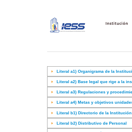
Institución
Literal a1) Organigrama de la Instituc
Literal a2) Base legal que rige a la in
Literal a3) Regulaciones y procedimi
Literal a4) Metas y objetivos unidade
Literal b1) Directorio de la Institución
Literal b2) Distributivo de Personal