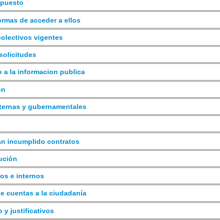
 puesto
formas de acceder a ellos
 colectivos vigentes
 solicitudes
o a la informacion publica
ón
internas y gubernamentales
an incumplido contratos
cución
nos e internos
e cuentas a la ciudadanía
o y justificativos