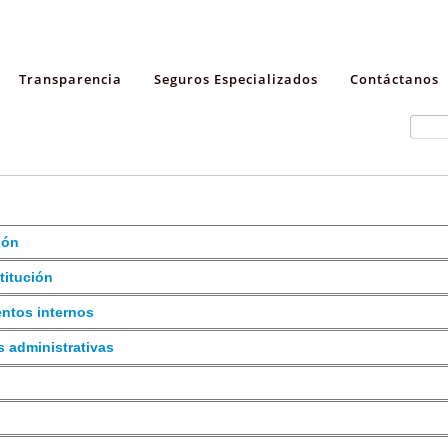
Transparencia
Seguros Especializados
Contáctanos
ión
stitución
entos internos
s administrativas