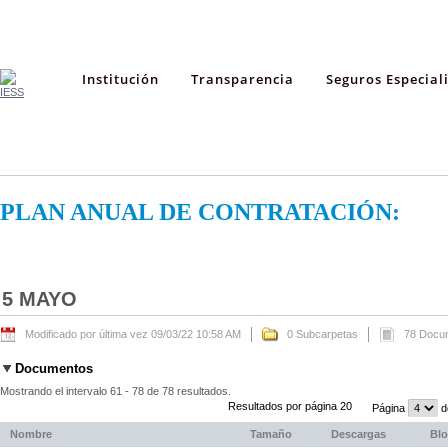
Institución
Transparencia
Seguros Especial
PLAN ANUAL DE CONTRATACIÓN:
5 MAYO
Modificado por última vez 09/03/22 10:58 AM
0 Subcarpetas
78 Docu
Documentos
Mostrando el intervalo 61 - 78 de 78 resultados.
Resultados por página 20
Página
d
Nombre
Tamaño
Descargas
Bl