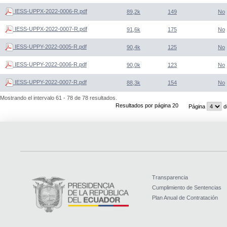
IESS-UPPX-2022-0006-R.pdf
89,2k
149
No
IESS-UPPX-2022-0007-R.pdf
91,6k
175
No
IESS-UPPY-2022-0005-R.pdf
90,4k
125
No
IESS-UPPY-2022-0006-R.pdf
90,0k
123
No
IESS-UPPY-2022-0007-R.pdf
88,3k
154
No
Mostrando el intervalo 61 - 78 de 78 resultados.
Resultados por página 20
Página
d
Transparencia
Cumplimiento de Sentencias
Plan Anual de Contratación