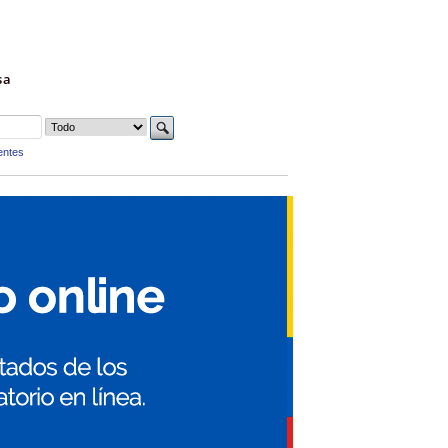
sa
entes