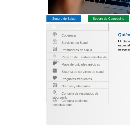
Seguro de Salud
Seguro de Campesino
Quiénes somos
Quié
Cobertura
El Segu
Servicios de Salud
especia
asegurad
Prestadores de Salud
Registro de Establecimientos de
Salud
Mapa de unidades médicas
Sistema de servicios de salud
Preguntas frecuentes
Normas y Manuales
Consulta de resultados de
laboratorio
Consulta pacientes
hospitalizados