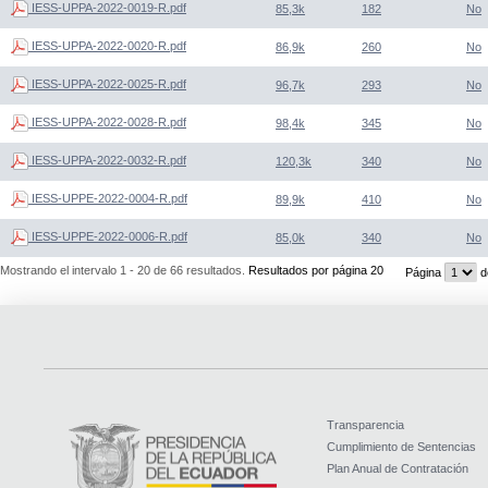
IESS-UPPA-2022-0019-R.pdf
85,3k
182
No
IESS-UPPA-2022-0020-R.pdf
86,9k
260
No
IESS-UPPA-2022-0025-R.pdf
96,7k
293
No
IESS-UPPA-2022-0028-R.pdf
98,4k
345
No
IESS-UPPA-2022-0032-R.pdf
120,3k
340
No
IESS-UPPE-2022-0004-R.pdf
89,9k
410
No
IESS-UPPE-2022-0006-R.pdf
85,0k
340
No
Mostrando el intervalo 1 - 20 de 66 resultados.
Resultados por página 20
Página
d
Transparencia
Cumplimiento de Sentencias
Plan Anual de Contratación