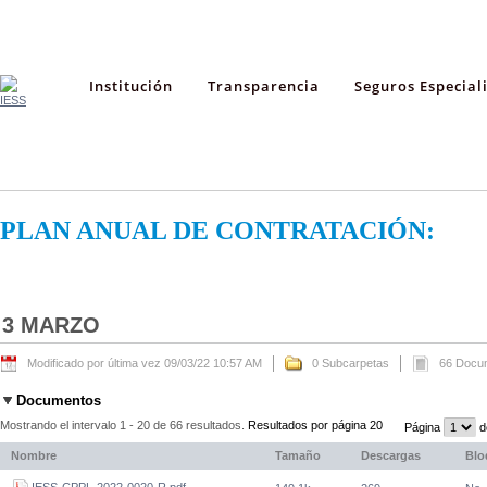
Institución
Transparencia
Seguros Especial
PLAN ANUAL DE CONTRATACIÓN:
3 MARZO
Modificado por última vez 09/03/22 10:57 AM
0 Subcarpetas
66 Docu
Documentos
Mostrando el intervalo 1 - 20 de 66 resultados.
Resultados por página 20
Página
d
Nombre
Tamaño
Descargas
Blo
IESS-CPPL-2022-0020-R.pdf