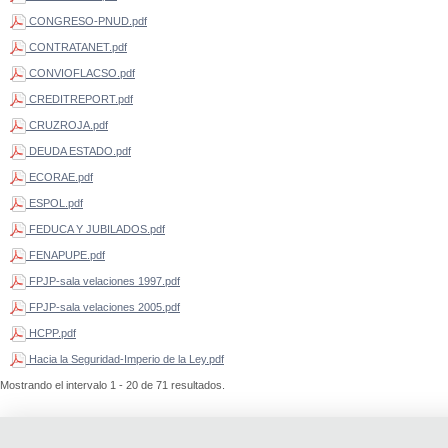
CONGRESO-PNUD.pdf
CONTRATANET.pdf
CONVIOFLACSO.pdf
CREDITREPORT.pdf
CRUZROJA.pdf
DEUDA ESTADO.pdf
ECORAE.pdf
ESPOL.pdf
FEDUCA Y JUBILADOS.pdf
FENAPUPE.pdf
FPJP-sala velaciones 1997.pdf
FPJP-sala velaciones 2005.pdf
HCPP.pdf
Hacia la Seguridad-Imperio de la Ley.pdf
Mostrando el intervalo 1 - 20 de 71 resultados.