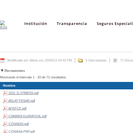
Institución
Transparencia
Seguros Especial
Modificado por última vez 20/03/12 04:42 PM
0 Subcarpetas
71 Docu
Documentos
Mostrando el intervalo 1 - 20 de 71 resultados.
Nombre
2011 11 07BIESS.pdf
AELAT-FESAR.pdf
AFEFCE.pdf
CAMARA GUAYAQUIL.pdf
CONADIS.pdf
CONASA-PSP.pdf