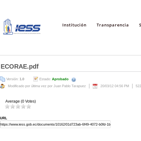
Institución
Transparencia
ECORAE.pdf
Versión:
1.0
Estado:
Aprobado
Modificado por última vez por Juan Pablo Tarapuez
20/03/12 04:56 PM
52
Average (0 Votes)
URL