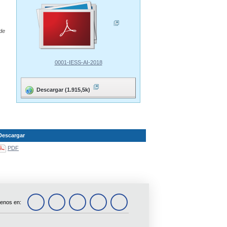
 de
0001-IESS-AI-2018
Descargar (1.915,5k)
Descargar
PDF
enos en: