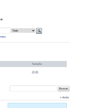
sa
entes
Tamaño
20,8k
« Atrás