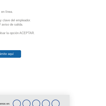
 en línea.
y clave del empleador.
 aviso de salida.
pulsar la opción ACEPTAR.
ámite aquí
enos en: