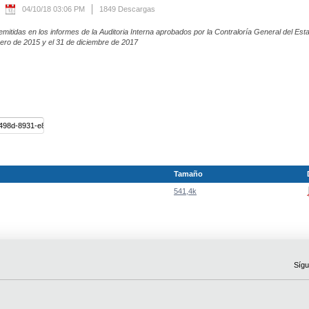
04/10/18 03:06 PM
1849 Descargas
tidas en los informes de la Auditoria Interna aprobados por la Contraloría General del Est
nero de 2015 y el 31 de diciembre de 2017
Tamaño
541,4k
Sígu