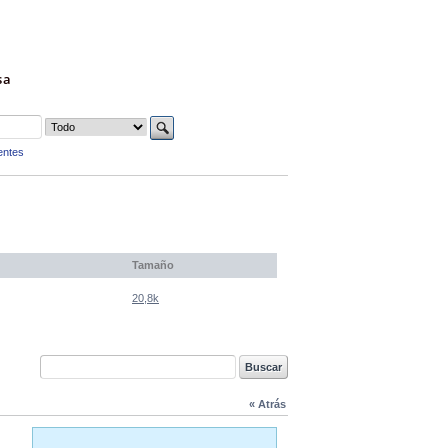
sa
entes
Tamaño
20,8k
« Atrás