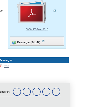
ado
0006-IESS-AI-2018
Descargar (541,4k)
Descargar
PDF
enos en: