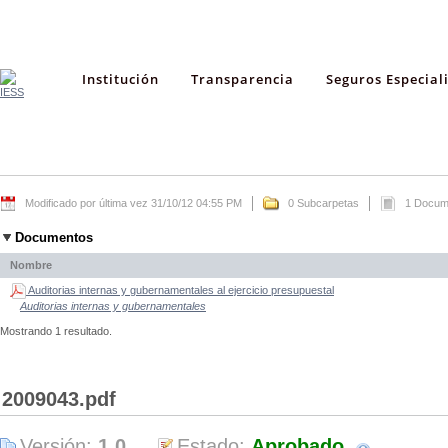
Institución
Transparencia
Seguros Especial
Modificado por última vez 31/10/12 04:55 PM
0 Subcarpetas
1 Docum
Documentos
Nombre
Auditorias internas y gubernamentales al ejercicio presupuestal
Auditorias internas y gubernamentales
Mostrando 1 resultado.
2009043.pdf
Versión:
1.0
Estado:
Aprobado