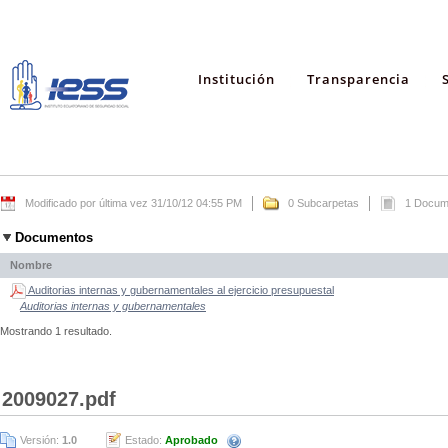
Institución
Transparencia
Modificado por última vez 31/10/12 04:55 PM
0 Subcarpetas
1 Docum
Documentos
Nombre
Auditorias internas y gubernamentales al ejercicio presupuestal
Auditorias internas y gubernamentales
Mostrando 1 resultado.
2009027.pdf
Versión:
1.0
Estado:
Aprobado