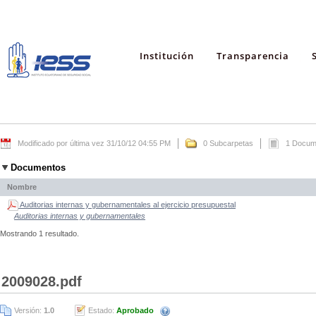
Institución
Transparencia
Modificado por última vez 31/10/12 04:55 PM
0 Subcarpetas
1 Docum
Documentos
Nombre
Auditorias internas y gubernamentales al ejercicio presupuestal
Auditorias internas y gubernamentales
Mostrando 1 resultado.
2009028.pdf
Versión:
1.0
Estado:
Aprobado