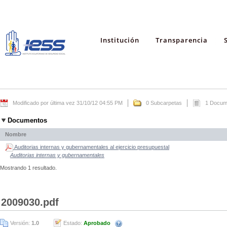
Institución
Transparencia
Modificado por última vez 31/10/12 04:55 PM
0 Subcarpetas
1 Docum
Documentos
Nombre
Auditorias internas y gubernamentales al ejercicio presupuestal
Auditorias internas y gubernamentales
Mostrando 1 resultado.
2009030.pdf
Versión:
1.0
Estado:
Aprobado