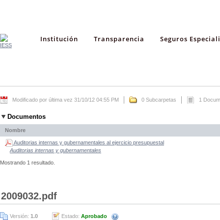
Institución
Transparencia
Seguros Especial
Modificado por última vez 31/10/12 04:55 PM
0 Subcarpetas
1 Docum
Documentos
Nombre
Auditorias internas y gubernamentales al ejercicio presupuestal
Auditorias internas y gubernamentales
Mostrando 1 resultado.
2009032.pdf
Versión:
1.0
Estado:
Aprobado