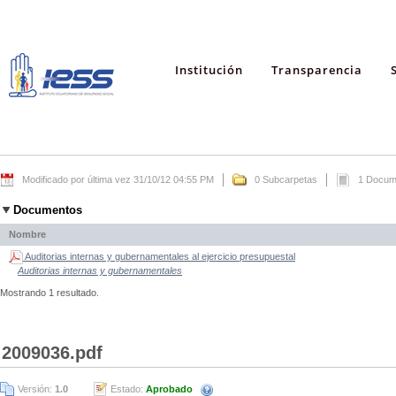
Institución
Transparencia
Modificado por última vez 31/10/12 04:55 PM
0 Subcarpetas
1 Docum
Documentos
Nombre
Auditorias internas y gubernamentales al ejercicio presupuestal
Auditorias internas y gubernamentales
Mostrando 1 resultado.
2009036.pdf
Versión:
1.0
Estado:
Aprobado