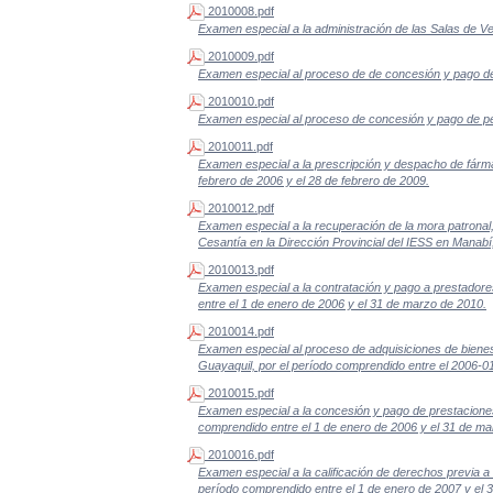
2010008.pdf
Examen especial a la administración de las Salas de Ve
2010009.pdf
Examen especial al proceso de de concesión y pago de 
2010010.pdf
Examen especial al proceso de concesión y pago de pen
2010011.pdf
Examen especial a la prescripción y despacho de fárma
febrero de 2006 y el 28 de febrero de 2009.
2010012.pdf
Examen especial a la recuperación de la mora patronal,
Cesantía en la Dirección Provincial del IESS en Manabí
2010013.pdf
Examen especial a la contratación y pago a prestadores 
entre el 1 de enero de 2006 y el 31 de marzo de 2010.
2010014.pdf
Examen especial al proceso de adquisiciones de bienes
Guayaquil, por el período comprendido entre el 2006-0
2010015.pdf
Examen especial a la concesión y pago de prestaciones e
comprendido entre el 1 de enero de 2006 y el 31 de ma
2010016.pdf
Examen especial a la calificación de derechos previa a 
período comprendido entre el 1 de enero de 2007 y el 