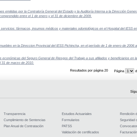
 emitidas por la Contraloría General del Estado y la Auditoría Interna a la Dirección Genera
comprendido entre el 1 de enero y el 31 de diciembre de 2009.
 servicios: fármacos, insumos médicos y materiales odontológicos en el Hospital del IESS 
uebles en la Direccion Provincial del IESS Pichincha, en el período de 1 de enero de 2006 
económicas del Seguro General de Riesgos del Trabajo a sus afiliados y beneficiarios en la
el 31 de marzo de 2010.
Resultados por página 20
Página
d
Sígu
Transparencia
Estudios Actuariales
Rendición 
Cumplimiento de Sentencias
Formularios
Seguridad d
Plan Anual de Contratación
PATSS
Convocator
Validación de certificados
Facturación