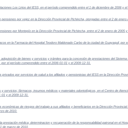
laciones Los Lirios del IESS, en el período comprendido entre el 1 de diciembre de 2006 y el
pensiones por vejez en la Dirección Provincial de Pichincha, otorgadas entre el 2 de enero 
siones por Montepío en la Dirección Provincial de Pichincha, entre el 2 de enero de 2005 y
cos en la Farmacia del Hospital Teodoro Maldonado Carbo de la ciudad de Guayaquil, por el
 adquisición de bienes y servicios y trámites para la concesión de prestaciones del Sistema
, por el período comprendido entre el 2006-01-01 y el 2009-12-31.
privados por servicios de salud a los afiliados y pensionistas del IESS en la Dirección Prov
 y servicios; fármacos, insumos médicos y materiales odontológicos, en el Centro de Atenc
1-01 y el 2009-12-31.
conómicas de riesgos del trabajo a sus afiliados y beneficiarios en la Dirección Provincial 
rzo de 2010.
la prestación médica; determinacion y recuperación de la responsabilidad patronal en el Hosp
31 de marzo de 2010.