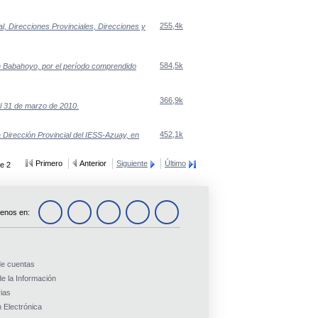
255,4k
l, Direcciones Provinciales, Direcciones y
584,5k
en Babahoyo, por el período comprendido
366,9k
al 31 de marzo de 2010.
452,1k
 Dirección Provincial del IESS-Azuay, en
Primero
Anterior
Siguiente
Último
e 2
enos en:
de cuentas
e la Información
ias
 Electrónica