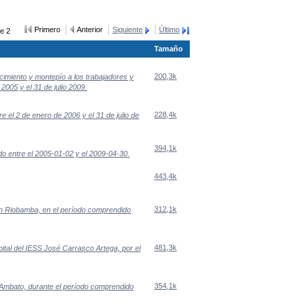
Primero
Anterior
Siguiente
Último
e 2
Tamaño
200,3k
cimiento y montepío a los trabajadores y
2005 y el 31 de julio 2009.
228,4k
 el 2 de enero de 2006 y el 31 de julio de
394,1k
o entre el 2005-01-02 y el 2009-04-30.
443,4k
312,1k
en Riobamba, en el período comprendido
481,3k
pital del IESS José Carrasco Artega, por el
354,1k
 Ambato, durante el período comprendido