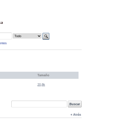
sa
entes
Tamaño
20,8k
« Atrás