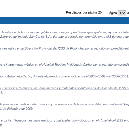
Resultados por página 20
Página
d
evolución de las cesantías, jubilaciones, riesgos, préstamos quirografarios, ayuda por falle
Zafreros del Ingenio San Carlos S.A., durante el período comprendido entre el 1 de enero de 
cesantías en la Dirección Provincial del IESS de Pichincha, por el período comprendido entre
s e instrumental médico en el Hospital Teodoro Maldonado Carbo, por el período comprendid
doro Maldonado Carbo, durante el período comprendido entre el 2005-01-02 y el 2008-12-31.
 y servicios, fármacos, insumos médicos y materiales odontológicos del Hospital del IESS 
09.
 la prestación médica; determinación y recuperación de la responsabilidad patronal en el Hos
31 de diciembre de 2009.
servicios, fármacos, insumos médicos y materiales odontológicos en el Hospital del IESS en
9.