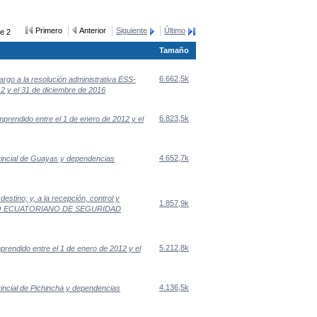
Primero
Anterior
Siguiente
Último
e 2
Tamaño
6.662,5k
rgo a la resolución administrativa ESS-
2 y el 31 de diciembre de 2016
6.823,5k
mprendido entre el 1 de enero de 2012 y el
4.652,7k
rovincial de Guayas y dependencias
destino; y, a la recepción, control y
1.857,9k
NSTITUTO ECUATORIANO DE SEGURIDAD
5.212,8k
prendido entre el 1 de enero de 2012 y el
4.136,5k
ovincial de Pichincha y dependencias