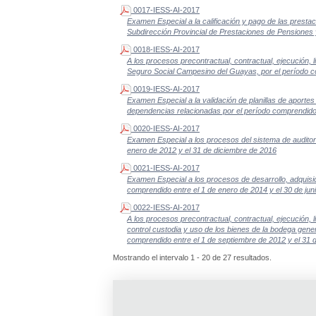
0017-IESS-AI-2017
Examen Especial a la calificación y pago de las presta
Subdirección Provincial de Prestaciones de Pensiones 
0018-IESS-AI-2017
A los procesos precontractual, contractual, ejecución, li
Seguro Social Campesino del Guayas, por el período co
0019-IESS-AI-2017
Examen Especial a la validación de planillas de aportes 
dependencias relacionadas por el período comprendido 
0020-IESS-AI-2017
Examen Especial a los procesos del sistema de auditor
enero de 2012 y el 31 de diciembre de 2016
0021-IESS-AI-2017
Examen Especial a los procesos de desarrollo, adquisic
comprendido entre el 1 de enero de 2014 y el 30 de jun
0022-IESS-AI-2017
A los procesos precontractual, contractual, ejecución, li
control custodia y uso de los bienes de la bodega gene
comprendido entre el 1 de septiembre de 2012 y el 31 
Mostrando el intervalo 1 - 20 de 27 resultados.