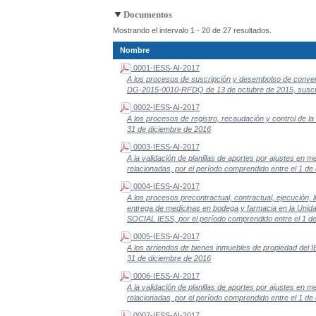
Documentos
Mostrando el intervalo 1 - 20 de 27 resultados.
Nombre
0001-IESS-AI-2017
A los procesos de suscripción y desembolso de convenio
DG-2015-0010-RFDQ de 13 de octubre de 2015, suscrita 
0002-IESS-AI-2017
A los procesos de registro, recaudación y control de la
31 de diciembre de 2016
0003-IESS-AI-2017
A la validación de planillas de aportes por ajustes en 
relacionadas, por el período comprendido entre el 1 de
0004-IESS-AI-2017
A los procesos precontractual, contractual, ejecución, li
entrega de medicinas en bodega y farmacia en la Un
SOCIAL IESS, por el período comprendido entre el 1 de
0005-IESS-AI-2017
A los arriendos de bienes inmuebles de propiedad del I
31 de diciembre de 2016
0006-IESS-AI-2017
A la validación de planillas de aportes por ajustes en 
relacionadas, por el período comprendido entre el 1 de
0007-IESS-AI-2017