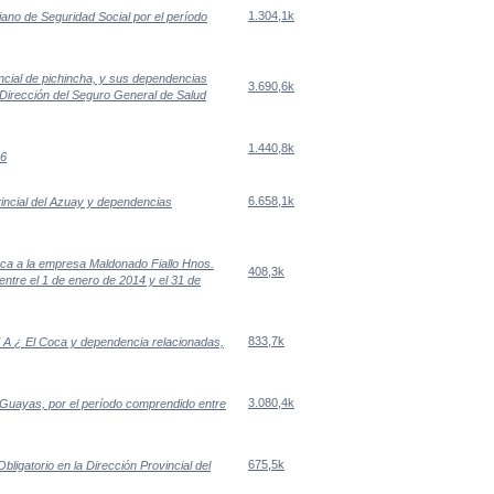
1.304,1k
riano de Seguridad Social por el período
vincial de pichincha, y sus dependencias
3.690,6k
a Dirección del Seguro General de Salud
1.440,8k
16
6.658,1k
ovincial del Azuay y dependencias
enca a la empresa Maldonado Fiallo Hnos.
408,3k
entre el 1 de enero de 2014 y el 31 de
833,7k
d A ¿ El Coca y dependencia relacionadas,
3.080,4k
l Guayas, por el período comprendido entre
675,5k
bligatorio en la Dirección Provincial del