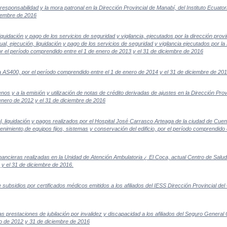
responsabilidad y la mora patronal en la Dirección Provincial de Manabí, del Instituto Ecuato
ciembre de 2016
iquidación y pago de los servicios de seguridad y vigilancia, ejecutados por la dirección pro
ual, ejecución, liquidación y pago de los servicios de seguridad y vigilancia ejecutados por l
 por el período comprendido entre el 1 de enero de 2013 y el 31 de diciembre de 2016
a AS400, por el período comprendido entre el 1 de enero de 2014 y el 31 de diciembre de 20
menos y a la emisión y utilización de notas de crédito derivadas de ajustes en la Dirección Pr
enero de 2012 y el 31 de diciembre de 2016
l, liquidación y pagos realizados por el Hospital José Carrasco Arteaga de la ciudad de Cu
tenimiento,de equipos fijos, sistemas y conservación del edificio, por el período comprendido 
inancieras realizadas en la Unidad de Atención Ambulatoria ¿ El Coca, actual Centro de Salu
 y el 31 de diciembre de 2016.
ubsidios por certificados médicos emitidos a los afiliados del IESS Dirección Provincial de
 prestaciones de jubilación por invalidez y discapacidad a los afiliados del Seguro General O
ro de 2012 y 31 de diciembre de 2016