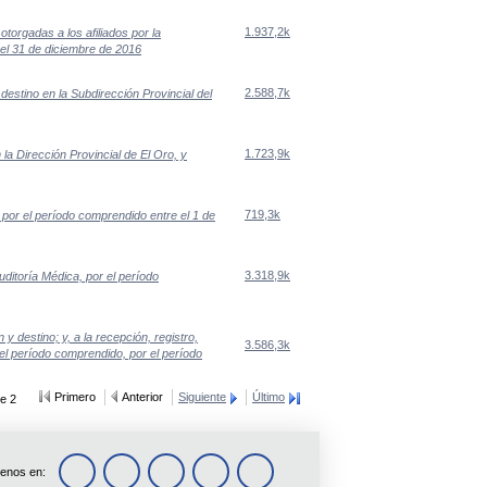
1.937,2k
orgadas a los afiliados por la
el 31 de diciembre de 2016
2.588,7k
 destino en la Subdirección Provincial del
1.723,9k
 la Dirección Provincial de El Oro, y
719,3k
por el período comprendido entre el 1 de
3.318,9k
ditoría Médica, por el período
 y destino; y, a la recepción, registro,
3.586,3k
 el período comprendido, por el período
Primero
Anterior
Siguiente
Último
e 2
enos en: