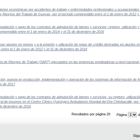
ciones económicas por accidentes de trabajo y enfermedades profesionales u ocupacionales ot
y Riesgos del Trabajo de Guayas, por el período comprendido entre el 1 de enero de 2012 y 
quidación y pago de los contratos de adquisición de bienes y servicios; registro, utilización y
mprendido entre el 1 de enero de 2014 y el 31 de diciembre de 2016
por ajustes en menos y a la emisión y utilización de notas de crédito derivadas en ajustes en
entre el 1 de enero de 2012 y el 31 de diciembre de 2016
ía de Riesgos de Trabajo (SART) ejecutados en las empresas empleadoras a nivel nacional, 
ión, puesta en producción, implementación y operación de los sistemas de información de Au
io de 2017
quidación y pago de los contratos de adquisición de bienes y servicios, su registro, utilización
ral de insumos en el Centro Clínico Quirúrgico Ambulatorio Hospital del Día Chimbacalle, por
de diciembre de 2016
Resultados por página 20
Página
d
Sígu