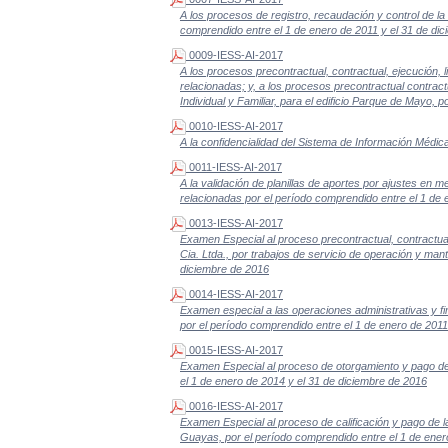
A los procesos de registro, recaudación y control de la 
comprendido entre el 1 de enero de 2011 y el 31 de di
0009-IESS-AI-2017
A los procesos precontractual, contractual, ejecución, l
relacionadas; y, a los procesos precontractual contract
Individual y Familiar, para el edificio Parque de Mayo,
0010-IESS-AI-2017
A la confidencialidad del Sistema de Información Médic
0011-IESS-AI-2017
A la validación de planillas de aportes por ajustes en 
relacionadas por el período comprendido entre el 1 de 
0013-IESS-AI-2017
Examen Especial al proceso precontractual, contractua
Cia. Ltda., por trabajos de servicio de operación y man
diciembre de 2016
0014-IESS-AI-2017
Examen especial a las operaciones administrativas y f
por el período comprendido entre el 1 de enero de 2011
0015-IESS-AI-2017
Examen Especial al proceso de otorgamiento y pago de s
el 1 de enero de 2014 y el 31 de diciembre de 2016
0016-IESS-AI-2017
Examen Especial al proceso de calificación y pago de las
Guayas, por el período comprendido entre el 1 de ene