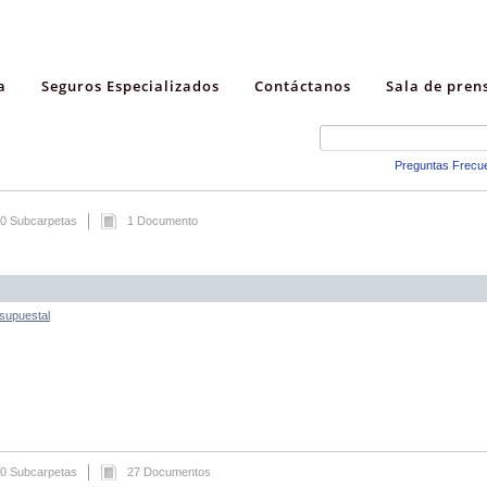
a
Seguros Especializados
Contáctanos
Sala de pren
Preguntas Frecu
0 Subcarpetas
1 Documento
esupuestal
0 Subcarpetas
27 Documentos