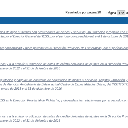
Resultados por página 20
Página
d
s de pago suscritos con proveedores de bienes y servicios, su utilización y registro con ca
por el Director General del IESS, por el período comprendido entre el 1 de octubre de 201
 responsabilidad y mora patronal en la Dirección Provincial de Esmeraldas, por el período co
menos y a la emisión y utilización de notas de crédito derivadas de ajustes en la Dirección P
 enero de 2012 y el 31 de diciembre de 2016
quidación y pago de los contratos de adquisición de bienes y servicios; registro, utilización y 
idad de Atención Ambulatoria de Balzar actual Centro de Especialidades Balzar, del I
 enero de 2013 y el 31 de diciembre de 2016
ESS en la Dirección Provincial de Pichincha, y dependencias relacionadas por el período com
menos y a la emisión y utilización de notas de crédito derivadas de ajustes en la Dirección Pr
 enero de 2012 y el 31 de diciembre de 2016