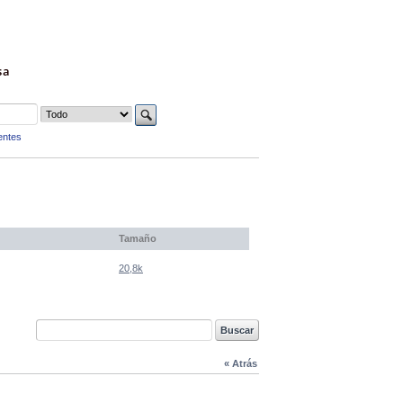
sa
entes
Tamaño
20,8k
« Atrás