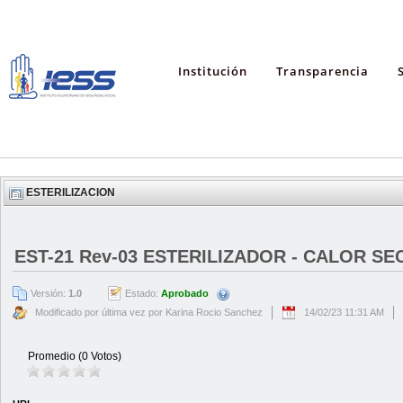
Institución
Transparencia
ESTERILIZACION
EST-21 Rev-03 ESTERILIZADOR - CALOR SECO
Versión:
1.0
Estado:
Aprobado
Modificado por última vez por Karina Rocio Sanchez
14/02/23 11:31 AM
Promedio (0 Votos)