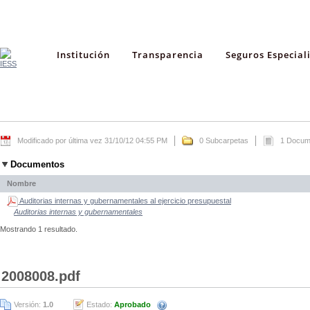
Institución
Transparencia
Seguros Especial
Modificado por última vez 31/10/12 04:55 PM
0 Subcarpetas
1 Docum
Documentos
Nombre
Auditorias internas y gubernamentales al ejercicio presupuestal
Auditorias internas y gubernamentales
Mostrando 1 resultado.
2008008.pdf
Versión:
1.0
Estado:
Aprobado