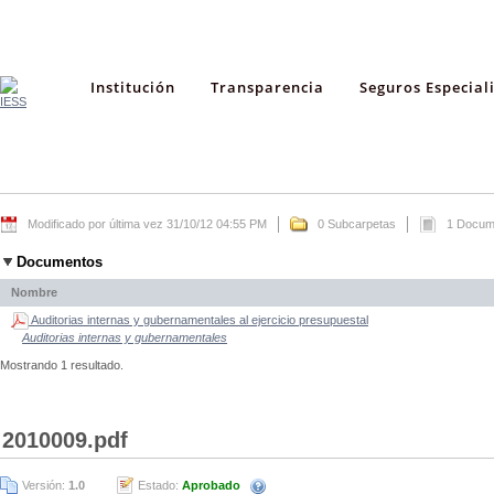
Institución
Transparencia
Seguros Especial
Modificado por última vez 31/10/12 04:55 PM
0 Subcarpetas
1 Docum
Documentos
Nombre
Auditorias internas y gubernamentales al ejercicio presupuestal
Auditorias internas y gubernamentales
Mostrando 1 resultado.
2010009.pdf
Versión:
1.0
Estado:
Aprobado