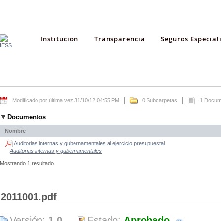
Institución
Transparencia
Seguros Especial
Modificado por última vez 31/10/12 04:55 PM
0 Subcarpetas
1 Docum
Documentos
Nombre
Auditorias internas y gubernamentales al ejercicio presupuestal
Auditorias internas y gubernamentales
Mostrando 1 resultado.
2011001.pdf
Versión:
1.0
Estado:
Aprobado