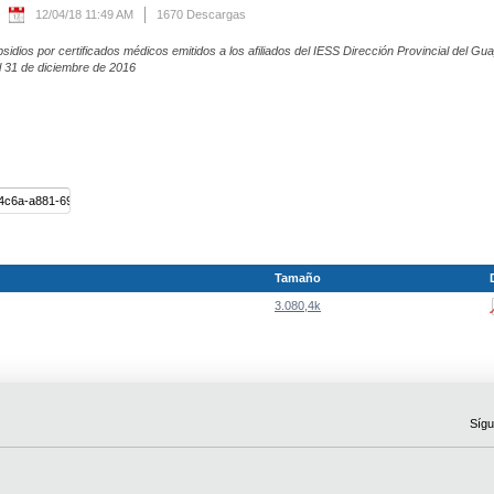
12/04/18 11:49 AM
1670 Descargas
dios por certificados médicos emitidos a los afiliados del IESS Dirección Provincial del Gu
l 31 de diciembre de 2016
Tamaño
3.080,4k
Sígu