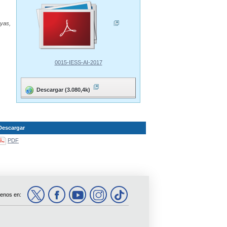
ayas,
0015-IESS-AI-2017
Descargar (3.080,4k)
Descargar
PDF
enos en: