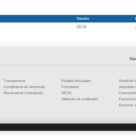
Tamaño
291,3k
Sígu
Transparencia
Estudios Actuariales
Rendición 
Cumplimiento de Sentencias
Formularios
Seguridad d
Plan Anual de Contratación
PATSS
Convocator
Validación de certificados
Facturación
Derechos s