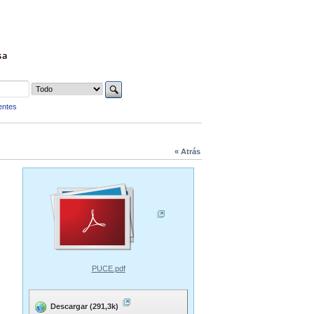
sa
entes
« Atrás
PUCE.pdf
Descargar (291,3k)