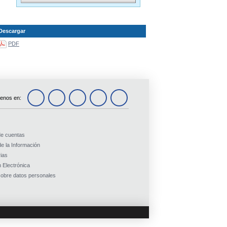
Descargar
PDF
enos en:
de cuentas
e la Información
ias
 Electrónica
obre datos personales