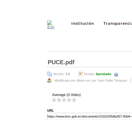
Institución
Transparenci
PUCE.pdf
Versión:
1.0
Estado:
Aprobado
Modificado por última vez por Juan Pablo Tarapuez
Average (0 Votes)
URL