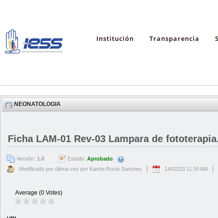
Institución
Transparencia
NEONATOLOGIA
Ficha LAM-01 Rev-03 Lampara de fototerapia
Versión:
1.0
Estado:
Aprobado
Modificado por última vez por Karina Rocio Sanchez
14/02/23 11:34 AM
Average (0 Votes)