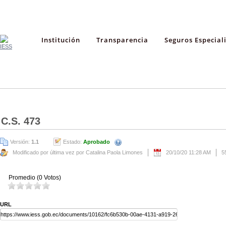
Institución
Transparencia
Seguros Especial
C.S. 473
Versión:
1.1
Estado:
Aprobado
Modificado por última vez por Catalina Paola Limones
20/10/20 11:28 AM
5
Promedio (0 Votos)
URL