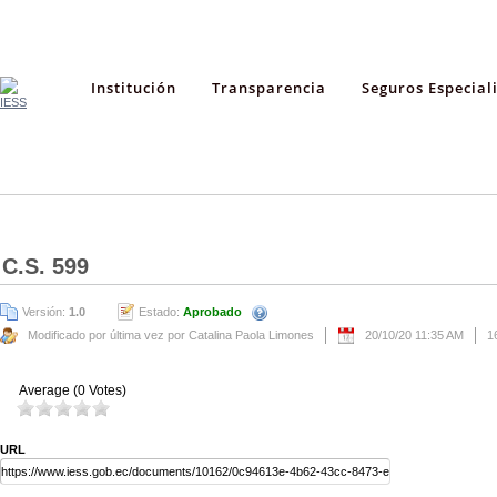
Institución
Transparencia
Seguros Especial
C.S. 599
Versión:
1.0
Estado:
Aprobado
Modificado por última vez por Catalina Paola Limones
20/10/20 11:35 AM
1
Average (0 Votes)
URL