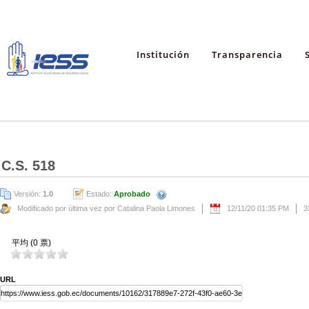
Institución
Transparencia
C.S. 518
Versión:
1.0
Estado:
Aprobado
Modificado por última vez por Catalina Paola Limones
12/11/20 01:35 PM
3
平均 (0 票)
URL