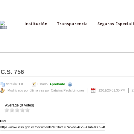
Institución
Transparencia
Seguros Especial
C.S. 756
Versión:
1.0
Estado:
Aprobado
Modificado por última vez por Catalina Paola Limones
12/11/20 01:35 PM
2
Average (0 Votes)
URL