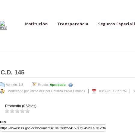
Institución
Transparencia
Seguros Especial
C.D. 145
Versión:
1.2
Estado:
Aprobado
Modificado por última vez por Catalina Paola Limones
03/08/21 12:27 PM
3
Promedio (0 Votos)
URL