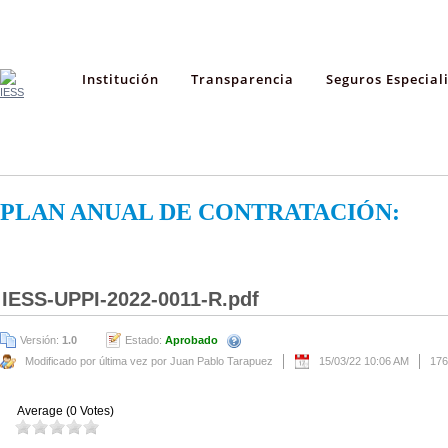
Institución
Transparencia
Seguros Especial
PLAN ANUAL DE CONTRATACIÓN:
IESS-UPPI-2022-0011-R.pdf
Versión:
1.0
Estado:
Aprobado
Modificado por última vez por Juan Pablo Tarapuez
15/03/22 10:06 AM
176
Average (0 Votes)