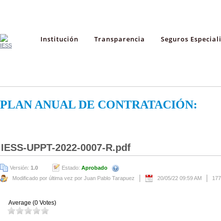
Institución
Transparencia
Seguros Especial
PLAN ANUAL DE CONTRATACIÓN:
IESS-UPPT-2022-0007-R.pdf
Versión:
1.0
Estado:
Aprobado
Modificado por última vez por Juan Pablo Tarapuez
20/05/22 09:59 AM
177
Average (0 Votes)