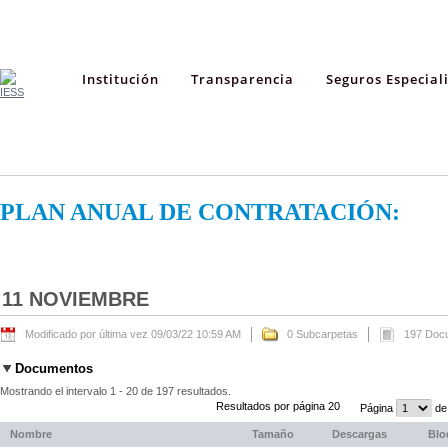
Institución
Transparencia
Seguros Especial
PLAN ANUAL DE CONTRATACIÓN:
11 NOVIEMBRE
Modificado por última vez 09/03/22 10:59 AM
0 Subcarpetas
197 Doc
Documentos
Mostrando el intervalo 1 - 20 de 197 resultados.
Resultados por página 20
Página
de
Nombre
Tamaño
Descargas
Blo