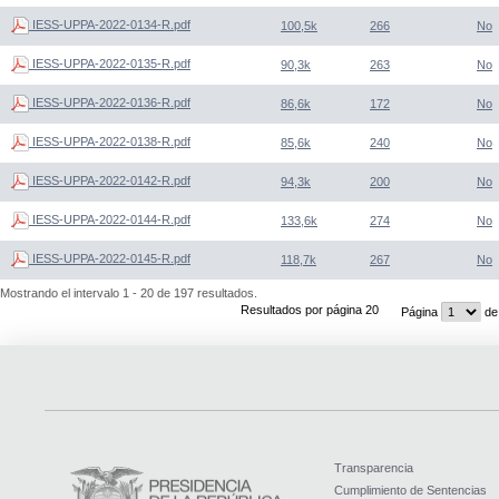
IESS-UPPA-2022-0134-R.pdf
100,5k
266
No
IESS-UPPA-2022-0135-R.pdf
90,3k
263
No
IESS-UPPA-2022-0136-R.pdf
86,6k
172
No
IESS-UPPA-2022-0138-R.pdf
85,6k
240
No
IESS-UPPA-2022-0142-R.pdf
94,3k
200
No
IESS-UPPA-2022-0144-R.pdf
133,6k
274
No
IESS-UPPA-2022-0145-R.pdf
118,7k
267
No
Mostrando el intervalo 1 - 20 de 197 resultados.
Resultados por página 20
Página
de
Transparencia
Cumplimiento de Sentencias