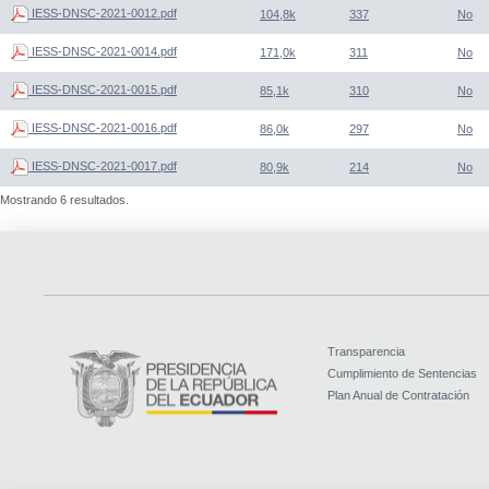
IESS-DNSC-2021-0012.pdf
104,8k
337
No
IESS-DNSC-2021-0014.pdf
171,0k
311
No
IESS-DNSC-2021-0015.pdf
85,1k
310
No
IESS-DNSC-2021-0016.pdf
86,0k
297
No
IESS-DNSC-2021-0017.pdf
80,9k
214
No
Mostrando 6 resultados.
Transparencia
Cumplimiento de Sentencias
Plan Anual de Contratación