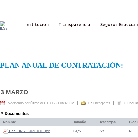
Institución
Transparencia
Seguros Especial
PLAN ANUAL DE CONTRATACIÓN:
3 MARZO
Modificado por última vez 11/06/21 08:48 PM
0 Subcarpetas
6 Docum
Documentos
Nombre
Tamaño
Descargas
Bloq
IESS-DNSC-2021-0011.pdf
84,2k
322
No