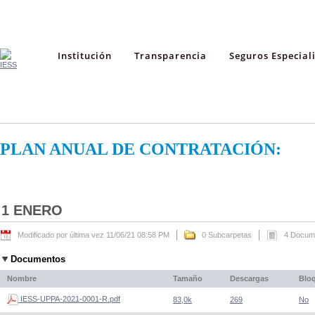
Institución
Transparencia
Seguros Especial
PLAN ANUAL DE CONTRATACIÓN:
1 ENERO
Modificado por última vez 11/06/21 08:58 PM
0 Subcarpetas
4 Docum
Documentos
Nombre
Tamaño
Descargas
Blo
IESS-UPPA-2021-0001-R.pdf
83,0k
269
No