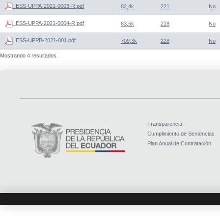
IESS-UPPA-2021-0003-R.pdf
82,4k
221
No
IESS-UPPA-2021-0004-R.pdf
83,5k
218
No
IESS-UPPB-2021-001.pdf
709,3k
228
No
Mostrando 4 resultados.
Transparencia
Cumplimiento de Sentencias
Plan Anual de Contratación