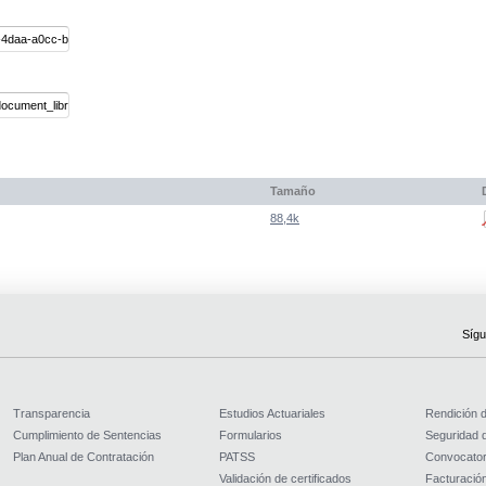
Tamaño
88,4k
Sígu
Transparencia
Estudios Actuariales
Rendición 
Cumplimiento de Sentencias
Formularios
Seguridad d
Plan Anual de Contratación
PATSS
Convocator
Validación de certificados
Facturación