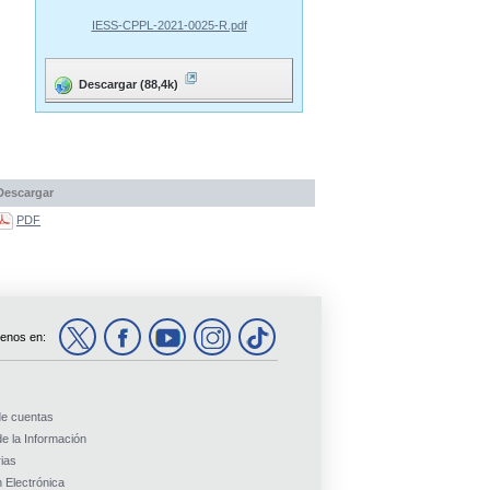
IESS-CPPL-2021-0025-R.pdf
Descargar (88,4k)
Descargar
PDF
enos en:
de cuentas
e la Información
ias
 Electrónica