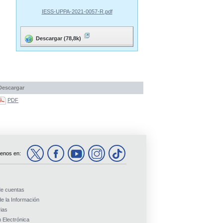
IESS-UPPA-2021-0057-R.pdf
Descargar (78,8k)
Descargar
PDF
enos en:
de cuentas
e la Información
ias
 Electrónica