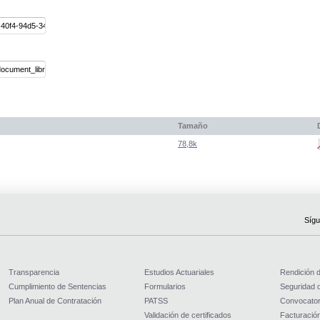
Tamaño
78,8k
Sígu
Transparencia
Estudios Actuariales
Rendición 
Cumplimiento de Sentencias
Formularios
Seguridad d
Plan Anual de Contratación
PATSS
Convocator
Validación de certificados
Facturación