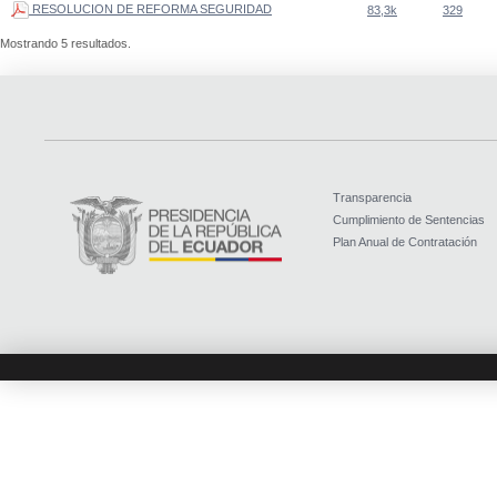
RESOLUCION DE REFORMA SEGURIDAD
83,3k
329
Mostrando 5 resultados.
Transparencia
Cumplimiento de Sentencias
Plan Anual de Contratación