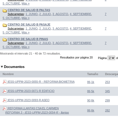
5_OCTUBRE
,
Más »
CENTRO DE SALUD B PALTAS
Subcarpetas
:
1_JUNIO
,
2_JULIO
,
3_AGOSTO
,
4_SEPTIEMBRE
,
7
5_OCTUBRE
,
Más »
CENTRO DE SALUD B PASAJE
Subcarpetas
:
1_JUNIO
,
2_JULIO
,
3_AGOSTO
,
4_SEPTIEMBRE
,
7
5_OCTUBRE
,
Más »
CENTRO DE SALUD B PINAS
Subcarpetas
:
1_JUNIO
,
2_JULIO
,
3_AGOSTO
,
4_SEPTIEMBRE
,
7
5_OCTUBRE
,
Más »
Mostrando el intervalo 21 - 40 de 72 resultados.
Resultados por página 20
Página
d
Documentos
Nombre
Tamaño
Descarga
IESS-UPPM-2023-0055-R - REFORMA BIOMETRIA
86,1k
253
IESS-UPPM-2023-0071-R EDIFICIO
86,5k
345
IESS-UPPM-2023-0093-R ASEO
90,6k
299
REFORMA LLANTAS CSA EL CARMEN
86,6k
282
REFORMA 3 - IESS-UPPM-2023-0054-R - llantas