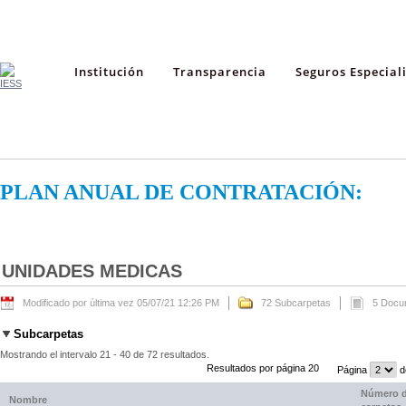
Institución
Transparencia
Seguros Especial
PLAN ANUAL DE CONTRATACIÓN:
UNIDADES MEDICAS
Modificado por última vez 05/07/21 12:26 PM
72 Subcarpetas
5 Docu
Subcarpetas
Mostrando el intervalo 21 - 40 de 72 resultados.
Resultados por página 20
Página
d
Número 
Nombre