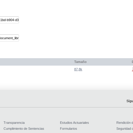
Tamaño
87,8k
Sígu
Transparencia
Estudios Actuariales
Rendición 
Cumplimiento de Sentencias
Formularios
Seguridad d