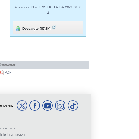
Resolucion Nro. IESS-HG-LA-DA-2021-0160-
R
Descargar (87,8k)
Descargar
PDF
enos en:
de cuentas
e la Información