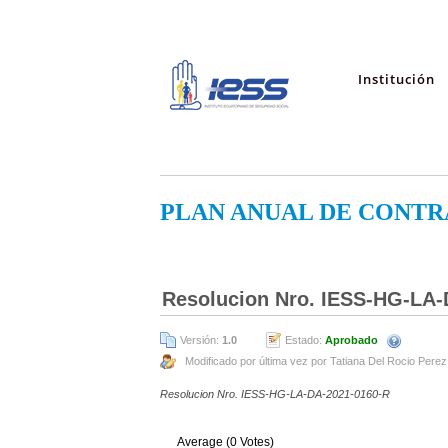
Institución
PLAN ANUAL DE CONTR
Resolucion Nro. IESS-HG-LA-
Versión:
1.0
Estado:
Aprobado
Modificado por última vez por Tatiana Del Rocio Perez
Resolucion Nro. IESS-HG-LA-DA-2021-0160-R
Average (0 Votes)