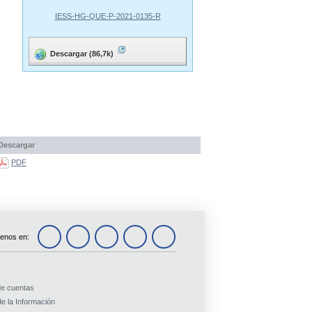
IESS-HG-QUE-P-2021-0135-R
Descargar (86,7k)
Descargar
PDF
enos en:
de cuentas
e la Información