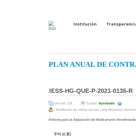
Institución
Transparenci
PLAN ANUAL DE CONTR
IESS-HG-QUE-P-2021-0135-R
Versión:
1.0
Estado:
Aprobado
Modificado por última vez por Lady Alexandra Sanche
Reforma para la Adquisición del Medicamento Remifentanilo
平均 (0 票)