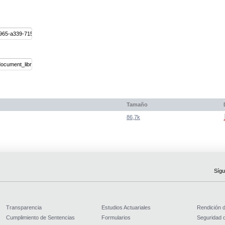
Tamaño
86,7k
Sígu
Transparencia
Estudios Actuariales
Rendición 
Cumplimiento de Sentencias
Formularios
Seguridad d