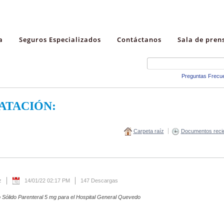
a
Seguros Especializados
Contáctanos
Sala de pren
Preguntas Frecu
ATACIÓN:
Carpeta raíz
Documentos reci
z
14/01/22 02:17 PM
147 Descargas
 Sólido Parenteral 5 mg para el Hospital General Quevedo