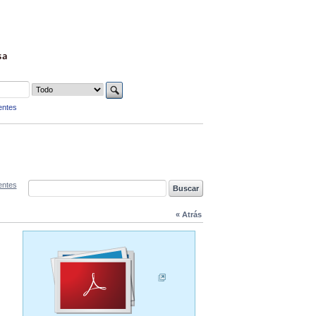
sa
entes
entes
« Atrás