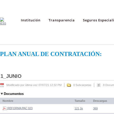
Institución
Transparencia
Seguros Especial
PLAN ANUAL DE CONTRATACIÓN:
1_JUNIO
Modificado por última vez 07/07/21 12:32 PM
0 Subcarpetas
8 Docum
Documentos
Nombre
Tamaño
Descargas
REFORMA PAC 023
121,1k
369