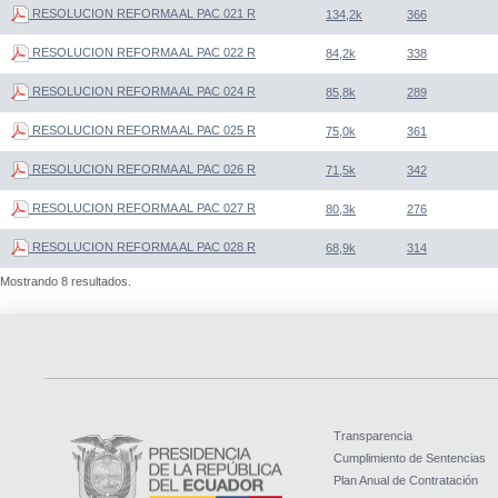
RESOLUCION REFORMA AL PAC 021 R
134,2k
366
RESOLUCION REFORMA AL PAC 022 R
84,2k
338
RESOLUCION REFORMA AL PAC 024 R
85,8k
289
RESOLUCION REFORMA AL PAC 025 R
75,0k
361
RESOLUCION REFORMA AL PAC 026 R
71,5k
342
RESOLUCION REFORMA AL PAC 027 R
80,3k
276
RESOLUCION REFORMA AL PAC 028 R
68,9k
314
Mostrando 8 resultados.
Transparencia
Cumplimiento de Sentencias
Plan Anual de Contratación