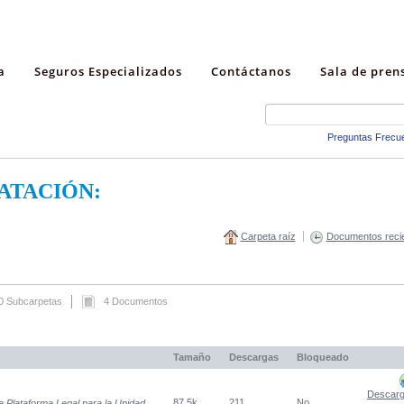
a
Seguros Especializados
Contáctanos
Sala de pren
Preguntas Frecu
ATACIÓN:
Carpeta raíz
Documentos reci
0 Subcarpetas
4 Documentos
Tamaño
Descargas
Bloqueado
Descarg
87,5k
211
No
e Plataforma Legal para la Unidad