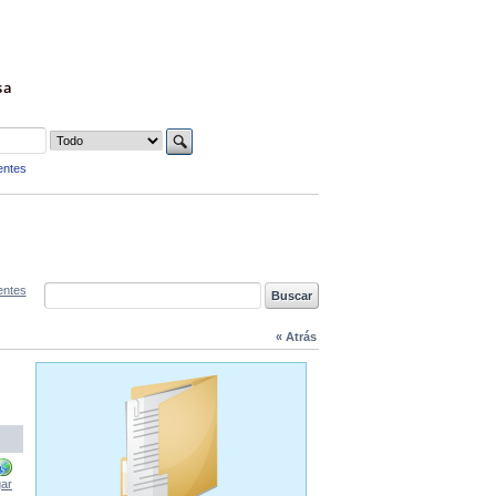
sa
entes
entes
« Atrás
ar