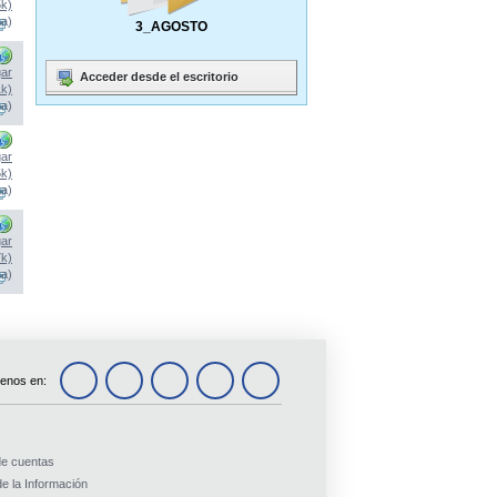
5k)
na)
3_AGOSTO
ar
Acceder desde el escritorio
1k)
na)
ar
5k)
na)
ar
7k)
na)
enos en:
de cuentas
e la Información