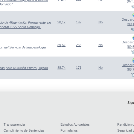
(87,
 Domingo"
(Abre una nueva venta
Descarg
90,1k
192
No
icio de Alimentación Permanente sin
(90,
General IESS Santo Domingo"
(Abre una nueva venta
Descarg
89,5k
256
No
(89,
ón del Servicio de Imagenología
(Abre una nueva venta
Descarg
88,7k
171
No
as para Nutrición Enteral, liquido
(88,
(Abre una nueva venta
Sígu
Transparencia
Estudios Actuariales
Rendición 
Cumplimiento de Sentencias
Formularios
Seguridad d