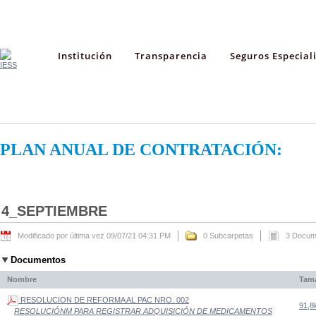
Institución
Transparencia
Seguros Especial
PLAN ANUAL DE CONTRATACIÓN:
4_SEPTIEMBRE
Modificado por última vez 09/07/21 04:31 PM
0 Subcarpetas
3 Docum
Documentos
Nombre
Tam
RESOLUCION DE REFORMA AL PAC NRO. 002
91,8
RESOLUCIÓNM PARA REGISTRAR ADQUISICIÓN DE MEDICAMENTOS