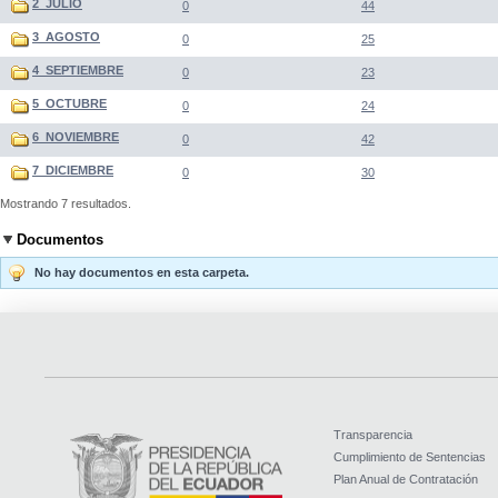
2_JULIO
0
44
3_AGOSTO
0
25
4_SEPTIEMBRE
0
23
5_OCTUBRE
0
24
6_NOVIEMBRE
0
42
7_DICIEMBRE
0
30
Mostrando 7 resultados.
Documentos
No hay documentos en esta carpeta.
Transparencia
Cumplimiento de Sentencias
Plan Anual de Contratación