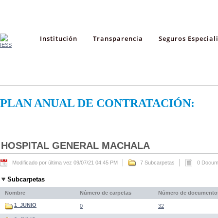
Institución
Transparencia
Seguros Especial
PLAN ANUAL DE CONTRATACIÓN:
HOSPITAL GENERAL MACHALA
Modificado por última vez 09/07/21 04:45 PM
7 Subcarpetas
0 Docum
Subcarpetas
Nombre
Número de carpetas
Número de documento
1_JUNIO
0
32