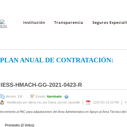
Institución
Transparencia
Seguros Especial
PLAN ANUAL DE CONTRATACIÓN:
IESS-HMACH-GG-2021-0423-R
Versión:
1.0
Estado:
Aprobado
Modificado por última vez por Diana Jazmin Jaramillo
12/07/21 02:10 PM
4
Incremento al PAC para adquisiciones del Área Administrativa en Apoyo al Área Técnica del
Promedio (0 Votos)