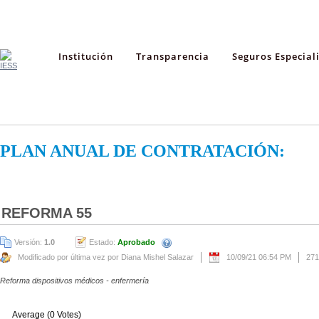
Institución
Transparencia
Seguros Especial
PLAN ANUAL DE CONTRATACIÓN:
REFORMA 55
Versión:
1.0
Estado:
Aprobado
Modificado por última vez por Diana Mishel Salazar
10/09/21 06:54 PM
271
Reforma dispositivos médicos - enfermería
Average (0 Votes)