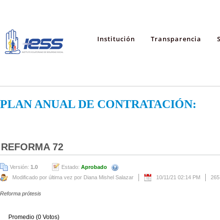
Institución
Transparencia
PLAN ANUAL DE CONTRATACIÓN:
REFORMA 72
Versión:
1.0
Estado:
Aprobado
Modificado por última vez por Diana Mishel Salazar
10/11/21 02:14 PM
265
Reforma prótesis
Promedio (0 Votos)