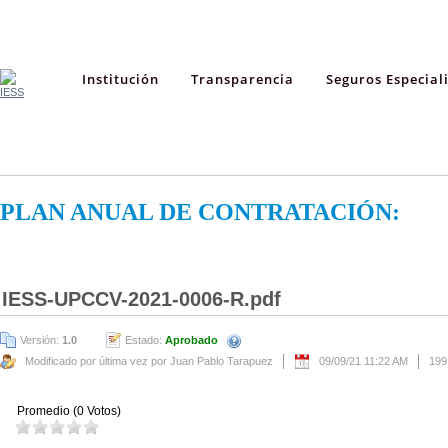
Institución
Transparencia
Seguros Especial
PLAN ANUAL DE CONTRATACIÓN:
IESS-UPCCV-2021-0006-R.pdf
Versión:
1.0
Estado:
Aprobado
Modificado por última vez por Juan Pablo Tarapuez
09/09/21 11:22 AM
199
Promedio (0 Votos)